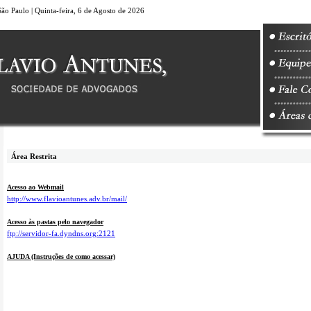
São Paulo | Quinta-feira, 6 de Agosto de 2026
Área Restrita
Acesso ao Webmail
http://www.flavioantunes.adv.br/mail/
Acesso às pastas pelo navegador
ftp://servidor-fa.dyndns.org:2121
AJUDA (Instruções de como acessar)